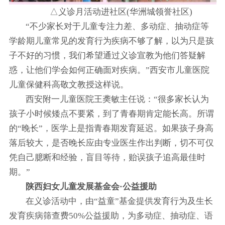
△义诊月活动进社区(华洲城领誉社区)
“不少家长对于儿童专注力差、多动症、抽动症等
学龄期儿童常见的发育行为疾病不够了解，以为只是孩
子不好的习惯，我们希望通过义诊宣教为他们答疑解
惑，让他们学会如何正确面对疾病。”西安市儿童医院
儿童保健科高敬文教授这样说。
西安附一儿童医院王䶮敏主任说：“很多家长认为
孩子小时候矮点不要紧，到了青春期肯定能长高。所谓
的“晚长”，医学上是指青春期发育延迟。如果孩子身高
落后较大，是否晚长应由专业医生作出判断，切不可仅
凭自己臆断和经验，盲目等待，贻误孩子追高最佳时
期。”
陕西妇女儿童发展基金会·公益援助
在义诊活动中，由“益童”基金提供发育行为及生长
发育疾病筛查费50%公益援助，为多动症、抽动症、语