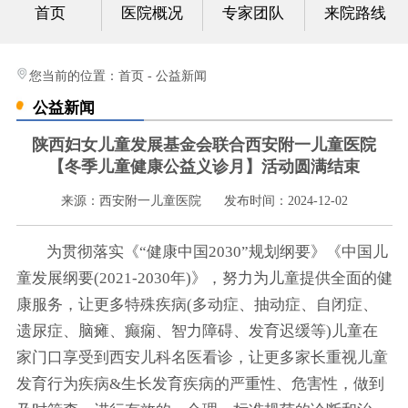
首页
医院概况
专家团队
来院路线
心身科
视频中心
您当前的位置：
首页
-
公益新闻
公益新闻
光影纪实
陕西妇女儿童发展基金会联合西安附一儿童医院
健康科普
【冬季儿童健康公益义诊月】活动圆满结束
来源：西安附一儿童医院
发布时间：2024-12-02
联系我们
为贯彻落实《“健康中国2030”规划纲要》《中国儿
童发展纲要(2021-2030年)》，努力为儿童提供全面的健
康服务，让更多特殊疾病(多动症、抽动症、自闭症、
遗尿症、脑瘫、癫痫、智力障碍、发育迟缓等)儿童在
家门口享受到西安儿科名医看诊，让更多家长重视儿童
发育行为疾病&生长发育疾病的严重性、危害性，做到