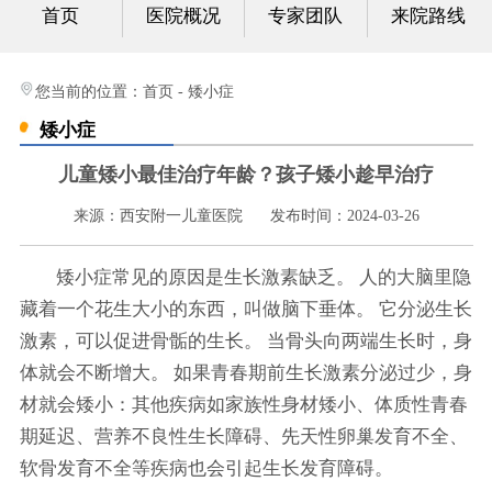
首页
医院概况
专家团队
来院路线
心身科
视频中心
您当前的位置：
首页
-
矮小症
矮小症
光影纪实
儿童矮小最佳治疗年龄？孩子矮小趁早治疗
健康科普
来源：西安附一儿童医院
发布时间：2024-03-26
联系我们
矮小症常见的原因是生长激素缺乏。 人的大脑里隐
藏着一个花生大小的东西，叫做脑下垂体。 它分泌生长
激素，可以促进骨骺的生长。 当骨头向两端生长时，身
体就会不断增大。 如果青春期前生长激素分泌过少，身
材就会矮小：其他疾病如家族性身材矮小、体质性青春
期延迟、营养不良性生长障碍、先天性卵巢发育不全、
软骨发育不全等疾病也会引起生长发育障碍。