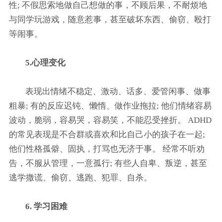
性; 不假思索地做自己想做的事，不顾后果，不耐烦地
与同学玩游戏，随意惹事，甚至破坏东西、偷窃、殴打
等闹事。
5.心理变化
表现出情绪不稳定、激动、话多、爱管闲事、做事
粗暴; 有的反应迟钝、懒惰、做作业拖拉; 他们情绪容易
波动，脆弱，容易哭，容易笑，不能忍受挫折。 ADHD
的常见表现是不合群或喜欢和比自己小的孩子在一起;
他们性格孤僻、固执，打骂也无济于事。 经常不听劝
告，不服从管理，一意孤行; 有些人自卑、叛逆，甚至
逃学撒谎、偷窃、逃跑、犯罪、自杀。
6. 学习困难