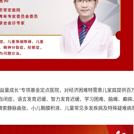
“益童成长”专项基金定点医院，对经济困难特需患儿家庭提供百
症、自闭症、语言发育迟缓、智力发育迟缓、学习困难、脑瘫、癫痫
精索静脉曲张、小儿鞘膜积液、儿童常见多发疾病及特殊疑难病