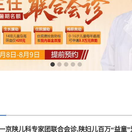
一京陕儿科专家团联合会诊,陕妇儿百万“益童”