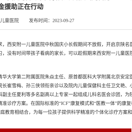
金援助正在行动
儿童医院
发布时间：2023-09-27
求，西安附一儿童医院中秋国庆小长假期间不放假，开启京陕名
习，没有时间带孩子看病的家长，可以趁假期来西安附一儿童医
清华大学第二附属医院朱焱主任、原首都医科大学附属北京安定
院长崔雪梅、孙三侠领衔亲诊以及院内儿童保健科主任卫文艳、
科副主任夏利等多名副高以上专家一起组成儿科名医会诊团，为
诊疗方案。在国际标准的“ICF”康复模式和“医教一体”的康
家庭教育相结合，为每一位孩子提供科学精准的个体化诊疗方案