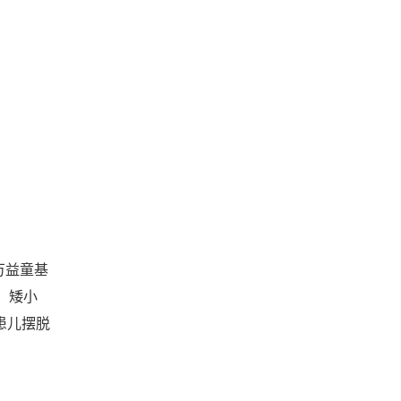
万益童基
、矮小
患儿摆脱