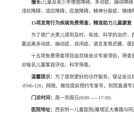
擅长:
儿童及青少年情感障碍、多动症、抽动障碍
违抗障碍，适应障碍，应激障碍，精神分裂症、情绪
15项发育行为疾病免费筛查，精准助力儿童康复
为了使广大患儿得到及时、有效、科学的治疗，
童远离多动症、抽动症、自闭症、语言发育迟缓、遗
十五项免费筛查项目由京陕会诊专家领衔，筛查
对每名儿童客观评估、科学筛查。
温馨提示：
为了提供更好的诊疗服务，保证会诊质
-8566-120，网络、微信提前预约专家号，到院直
门诊时间：
周一到周日(8:00——17:30)
医院地址：
西安附一儿童医院(雁塔区大寨路与阿