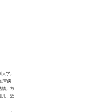
科大学，
发育疾
热情，为
患儿，近