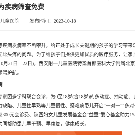
为疾病筛查免费
儿童医院
发布时间：2023-10-18
等疾病发病率不断攀升，给正处于成长关键期的孩子的学习带来
无比头疼的问题。为了给孩子们提供更加优质的医疗服务，让家
10月21日—22日)，西安附一儿童医院特邀首都医科大学附属北
保驾护航。
病
团多学科联合会诊，为0至18岁(含18岁)的多动症、抽动症、
缺陷、儿童性早熟等儿童慢性、疑难病患儿开启“一对一”“多对
00元会诊费、陕西妇女儿童发展基金会“益童”爱心基金助力1
共同帮助患儿早干预、早康复，健康成长。