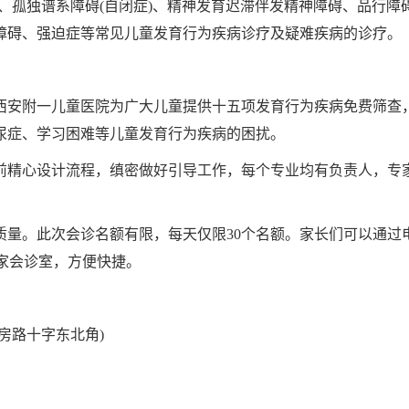
、孤独谱系障碍(自闭症)、精神发育迟滞伴发精神障碍、品行障
障碍、强迫症等常见儿童发育行为疾病诊疗及疑难疾病的诊疗。
西安附一儿童医院为广大儿童提供十五项发育行为疾病免费筛查
尿症、学习困难等儿童发育行为疾病的困扰。
前精心设计流程，缜密做好引导工作，每个专业均有负责人，专
量。此次会诊名额有限，每天仅限30个名额。家长们可以通过电
通专家会诊室，方便快捷。
房路十字东北角)