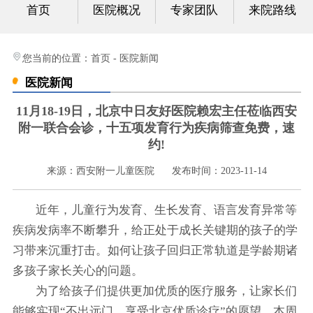
首页
医院概况
专家团队
来院路线
心身科
视频中心
您当前的位置：
首页
-
医院新闻
医院新闻
光影纪实
11月18-19日，北京中日友好医院赖宏主任莅临西安
健康科普
附一联合会诊，十五项发育行为疾病筛查免费，速
约!
联系我们
来源：西安附一儿童医院
发布时间：2023-11-14
近年，儿童行为发育、生长发育、语言发育异常等
疾病发病率不断攀升，给正处于成长关键期的孩子的学
习带来沉重打击。如何让孩子回归正常轨道是学龄期诸
多孩子家长关心的问题。
为了给孩子们提供更加优质的医疗服务，让家长们
能够实现“不出远门，享受北京优质诊疗”的愿望，本周