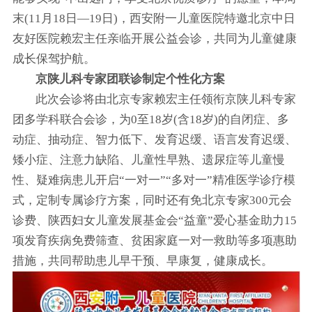
末(11月18日—19日)，西安附一儿童医院特邀北京中日
友好医院赖宏主任亲临开展公益会诊，共同为儿童健康
成长保驾护航。
京陕儿科专家团联诊制定个性化方案
此次会诊将由北京专家赖宏主任领衔京陕儿科专家
团多学科联合会诊，为0至18岁(含18岁)的自闭症、多
动症、抽动症、智力低下、发育迟缓、语言发育迟缓、
矮小症、注意力缺陷、儿童性早熟、遗尿症等儿童慢
性、疑难病患儿开启“一对一”“多对一”精准医学诊疗模
式，定制专属诊疗方案，同时还有免北京专家300元会
诊费、陕西妇女儿童发展基金会“益童”爱心基金助力15
项发育疾病免费筛查、贫困家庭一对一救助等多项惠助
措施，共同帮助患儿早干预、早康复，健康成长。