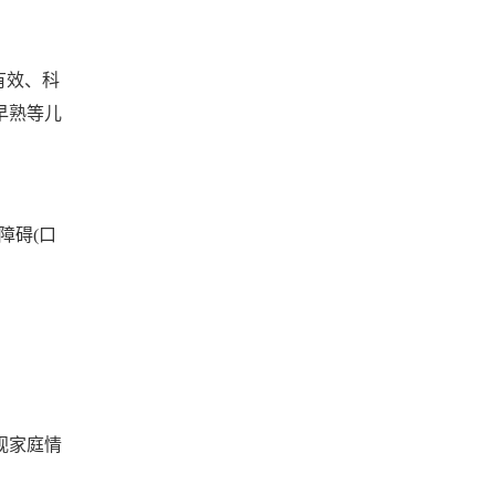
有效、科
早熟等儿
障碍(口
视家庭情