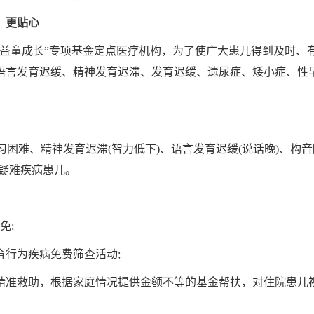
，更贴心
“益童成长”专项基金定点医疗机构，为了使广大患儿得到及时、
语言发育迟缓、精神发育迟滞、发育迟缓、遗尿症、矮小症、性
学习困难、精神发育迟滞(智力低下)、语言发育迟缓(说话晚)、构音
疑难疾病患儿。
免;
行为疾病免费筛查活动;
精准救助，根据家庭情况提供金额不等的基金帮扶，对住院患儿
。