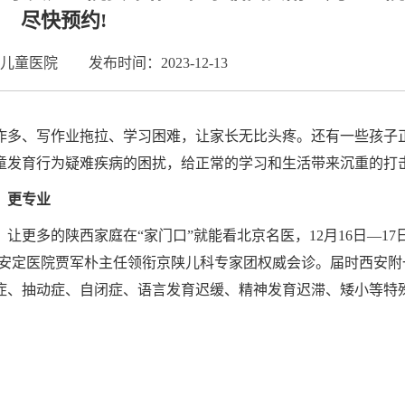
尽快预约!
儿童医院
发布时间：2023-12-13
作多、写作业拖拉、学习困难，让家长无比头疼。还有一些孩子
童发育行为疑难疾病的困扰，给正常的学习和生活带来沉重的打
，更专业
更多的陕西家庭在“家门口”就能看北京名医，12月16日—17
京安定医院贾军朴主任领衔京陕儿科专家团权威会诊。届时西安附
症、抽动症、自闭症、语言发育迟缓、精神发育迟滞、矮小等特