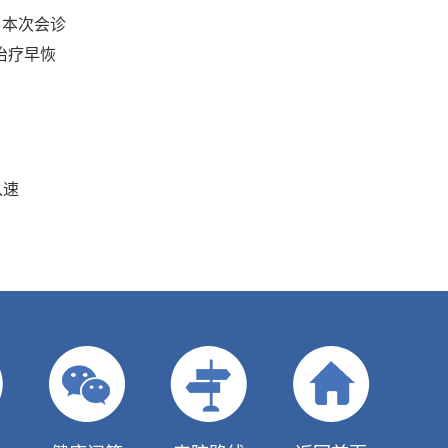
。本次会诊
治疗早恢
从速