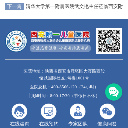
会诊现场，精准诊疗助力患儿康复，明日还有少量余
下一篇
清华大学第一附属医院武文艳主任莅临西安附
号，限时抢约!
一领衔会诊，众多外地患儿慕名就医，专家号告急，限
时抢约……
医院地址：陕西省西安市雁塔区大寨路西段
铭城国际社区1号楼1001号
医院总机：400-8566-120（24小时）
门诊时间：8:00-17:30（节假日不休）
在线咨询
在线预约
专家团队
健康问答