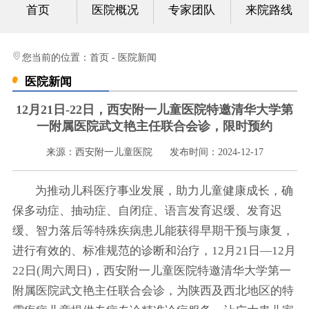
首页
医院概况
专家团队
来院路线
心身科
视频中心
您当前的位置：
首页
-
医院新闻
医院新闻
光影纪实
12月21日-22日，西安附一儿童医院特邀清华大学第
健康科普
一附属医院武文艳主任联合会诊，限时预约
来源：西安附一儿童医院
发布时间：2024-12-17
联系我们
为推动儿科医疗事业发展，助力儿童健康成长，确
保多动症、抽动症、自闭症、语言发育迟缓、发育迟
缓、智力落后等特殊疾病患儿能获得早期干预与康复，
进行有效的、标准规范的诊断和治疗，12月21日—12月
22日(周六周日)，西安附一儿童医院特邀清华大学第一
附属医院武文艳主任联合会诊，为陕西及西北地区的特