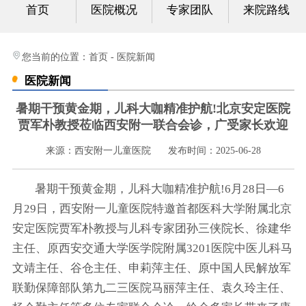
首页
医院概况
专家团队
来院路线
心身科
视频中心
您当前的位置：
首页
-
医院新闻
医院新闻
光影纪实
暑期干预黄金期，儿科大咖精准护航!北京安定医院
健康科普
贾军朴教授莅临西安附一联合会诊，广受家长欢迎
来源：西安附一儿童医院
发布时间：2025-06-28
联系我们
暑期干预黄金期，儿科大咖精准护航!6月28日—6
月29日，西安附一儿童医院特邀首都医科大学附属北京
安定医院贾军朴教授与儿科专家团孙三侠院长、徐建华
主任、原西安交通大学医学院附属3201医院中医儿科马
文靖主任、谷仓主任、申莉萍主任、原中国人民解放军
联勤保障部队第九二三医院马丽萍主任、袁久玲主任、