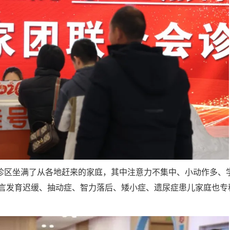
诊区坐满了从各地赶来的家庭，其中注意力不集中、小动作多、
语言发育迟缓、抽动症、智力落后、矮小症、遗尿症患儿家庭也专