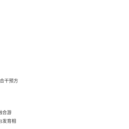
结合干预方
融合游
为发育相