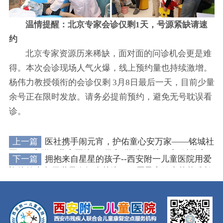
温情提醒：北京专家会诊仅剩1天，号源紧缺请速
约
北京专家资源历来稀缺，面对面的问诊机会更是难
得。本次会诊现场人气火爆，线上预约量也持续激增。
杨伟力教授领衔的会诊仅剩 3月8日最后一天，目前少量
余号正在限时发放。请务必提前预约，避免无号耽误看
诊。
上一篇
医社携手闹元宵，护佑童心安万家——铭城社
区&西安附一儿童医院“闹元宵·学消防·护平安”消防主
下一篇
拥抱来自星星的孩子--西安附一儿童医院用爱
题游园会
迎接第十九届世界自闭症关注日，愿星童健康茁壮成长