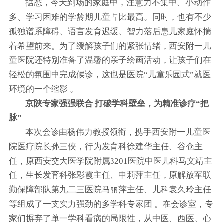
据悉，今天到场的家庭中，注意力不集中、小动作
多、学习困难的学龄期儿童占比最高。同时，也有不少
孤独谱系障碍、语言发育迟缓、智力落后患儿家庭怀揣
着希望前来。为了缓解孩子们的紧张情绪，西安附一儿
童医院还特别准备了温馨的亲子绘画活动，让孩子们在
轻松的氛围中完成候诊，这也是医院“儿童乐园式”就医
环境的一个缩影 。
京陕专家强强联合 打破学科壁垒，为精准诊疗“把
脉”
本次会诊由杨伟力教授领衔，携手西安附一儿童医
院医疗院长孙三侠，行为发育科徐建华主任、谷仓主
任，原西安交大医学院附属3201医院中医儿科马文靖主
任，生长发育科张彩霞主任、申莉萍主任，原解放军联
勤保障部队第九二三医院马丽萍主任、儿科袁久玲主任
等组成了一支实力强劲的多学科专家团 。在会诊室，专
家们摒弃了单一学科看病的局限性，从中医、西医、心