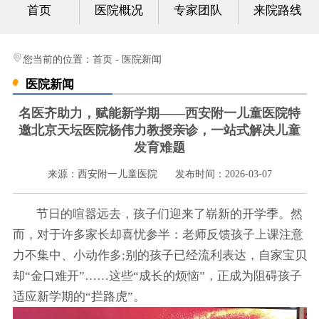
首页
医院概况
专家团队
来院路线
心身科
视频中心
您当前的位置：
首页
-
医院新闻
医院新闻
光影纪实
名医齐助力，赋能新学期——西安附一儿童医院特
健康科普
邀北京天坛医院杨伟力教授亲诊，一站式解决儿童
发育难题
联系我们
来源：西安附一儿童医院
发布时间：2026-03-07
节日的喧嚣远去，孩子们迎来了崭新的开学季。然
而，对于许多家长却喜忧参半：老师反馈孩子上课注意
力不集中、小动作多;别的孩子已经流利表达，自家宝贝
却“金口难开”……这些“成长的烦恼”，正成为阻碍孩子
适应新学期的“拦路虎”。