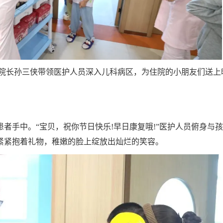
疗院长孙三侠带领医护人员深入儿科病区，为住院的小朋友们送上
者手中。“宝贝，祝你节日快乐!早日康复哦!”医护人员俯身与
紧紧抱着礼物，稚嫩的脸上绽放出灿烂的笑容。