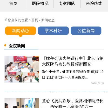
首页
医院概况
专家团队
来院路线
心身科
视频中心
您当前的位置：
首页
-
新闻动态
光影纪实
新闻动态
学术科研
公益新闻
健康科普
医院新闻
联系我们
【端午会诊火热进行中】北京市第
六医院马燕茹教授领衔西安
端午小长假，健康不放假!端午期间(6月19
日-21日)西安附一儿童医院照...
2026-06-21
童心飞扬共欢乐，医路相伴助成长
——西安附一儿童医院"六一