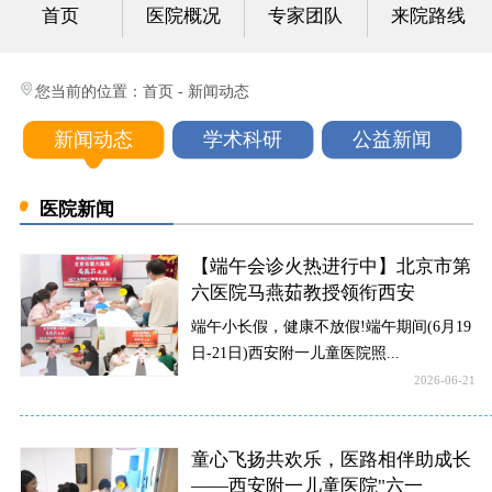
首页
医院概况
专家团队
来院路线
心身科
视频中心
您当前的位置：
首页
-
新闻动态
光影纪实
新闻动态
学术科研
公益新闻
健康科普
医院新闻
联系我们
【端午会诊火热进行中】北京市第
六医院马燕茹教授领衔西安
端午小长假，健康不放假!端午期间(6月19
日-21日)西安附一儿童医院照...
2026-06-21
童心飞扬共欢乐，医路相伴助成长
——西安附一儿童医院"六一