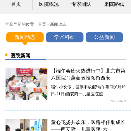
首页
医院概况
专家团队
来院路线
心身科
视频中心
您当前的位置：
首页
-
新闻动态
光影纪实
新闻动态
学术科研
公益新闻
健康科普
医院新闻
联系我们
【端午会诊火热进行中】北京市第
六医院马燕茹教授领衔西安
端午小长假，健康不放假!端午期间(6月19
日-21日)西安附一儿童医院照...
2026-06-21
童心飞扬共欢乐，医路相伴助成长
——西安附一儿童医院"六一