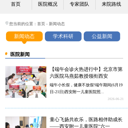
首页
医院概况
专家团队
来院路线
心身科
视频中心
您当前的位置：
首页
-
新闻动态
光影纪实
新闻动态
学术科研
公益新闻
健康科普
医院新闻
联系我们
【端午会诊火热进行中】北京市第
六医院马燕茹教授领衔西安
端午小长假，健康不放假!端午期间(6月19
日-21日)西安附一儿童医院照...
2026-06-21
童心飞扬共欢乐，医路相伴助成长
——西安附一儿童医院"六一