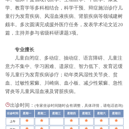
学、教育学等多科相结合，科学干预、辩症施治诊疗儿
童行为发育疾病、风湿血液疾病、肾脏疾病等领域建树
颇丰。多次圆满完成援外医疗任务，发表学术论文近20
篇，主持并参与省级科研课题3项。
专业擅长
儿童自闭症、多动症、抽动症、语言障碍、儿童注
意力不集中、学习困难、遗尿症、智力低下、发育迟缓
等儿童行为发育疾病诊疗；幼年类风湿性关节炎、贫
血、过敏性紫癜、川崎病、血小板、减少性紫癜、急性
肾炎等儿童风湿血液及肾脏疾病。
出诊时间：
(专家坐诊时间随时会有调整，具体详情，请电话咨询)
出诊时间
星期一
星期二
星期三
星期四
星期五
星期六
星期日
上午