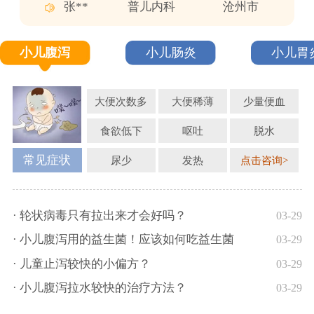
张**
普儿内科
沧州市
高**
行为发育科
北京市
杨**
普儿外科
郑州市
小儿腹泻
小儿肠炎
小儿胃
胡**
行为发育科
沈阳市
李**
行为发育科
哈尔滨市
大便次数多
大便稀薄
少量便血
赵**
行为发育科
邢台市
王**
普儿外科
大同市
食欲低下
呕吐
脱水
陈**
行为发育科
大同市
常见症状
尿少
发热
点击咨询>
· 轮状病毒只有拉出来才会好吗？
03-29
· 小儿腹泻用的益生菌！应该如何吃益生菌
03-29
· 儿童止泻较快的小偏方？
03-29
· 小儿腹泻拉水较快的治疗方法？
03-29