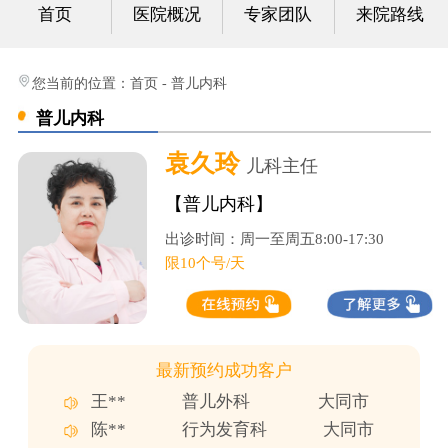
首页
医院概况
专家团队
来院路线
心身科
视频中心
您当前的位置：
首页
-
普儿内科
普儿内科
光影纪实
袁久玲
儿科主任
健康科普
【普儿内科】
联系我们
出诊时间：周一至周五8:00-17:30
限10个号/天
杨**
普儿外科
郑州市
胡**
行为发育科
沈阳市
李**
行为发育科
哈尔滨市
最新预约成功客户
赵**
行为发育科
邢台市
王**
普儿外科
大同市
陈**
行为发育科
大同市