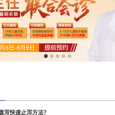
腹泻快速止泻方法？